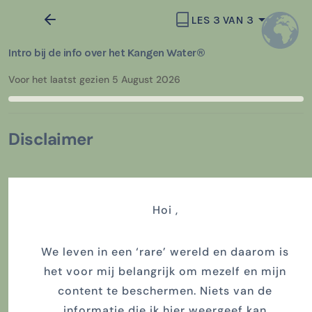
LES 3 VAN 3
Intro bij de info over het Kangen Water®
Voor het laatst gezien 5 August 2026
Disclaimer
Hoi ,
We leven in een ‘rare’ wereld en daarom is
het voor mij belangrijk om mezelf en mijn
content te beschermen. Niets van de
informatie die ik hier weergeef kan